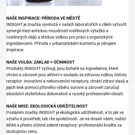
NAŠE INSPIRACE: PŘÍRODA VE MĚSTĚ
INSIGHT je značka vyvinutá v našich laboratořích s cílem vytvořit
synergii mezi antickou moudrostí rostlinných výtažků a
rostlinných olejů a etickou volbou pro práci s organickými
ingrediencemi. Příroda v urbanistickém kontextu je zdrojem
inspirace.
NAŠE VOLBA: ZÁKLAD + ÚČINNOST
Produkty INSIGHT vyživují, jsou bohaté na ingredience, které
chrání a zároveň jsou aktivní v souladu se zdravou volbou čistoty
receptur. Inovativní a nekonvenční receptury, chrání zdraví vlasů a
jejich lesk pomocí přísného výběru surovin a zároveň zaručují
absolutní stylistickou dokonalost a vysoký profesionální obsah.
NAŠE MISE: EKOLOGICKÁ UDRŽITELNOST
Posláním značky INSIGHT je ekologická udržitelnost, a to jak ve
vztahu k prostředí, tak i ke společnosti. Je na dosah všem, nabízí
lehké a přesto účinné zelené receptury: profesionální kvalita za
dostupnou cenu.