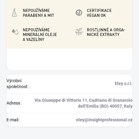
Výrobní
Eley s.r.l.
společnost
:
Via Giuseppe di Vittorio 11, Cadriano di Granarolo
Adresa
:
dell’Emilia (BO) 40057, Italy
E-mail
:
eley@insightprofessional.cz