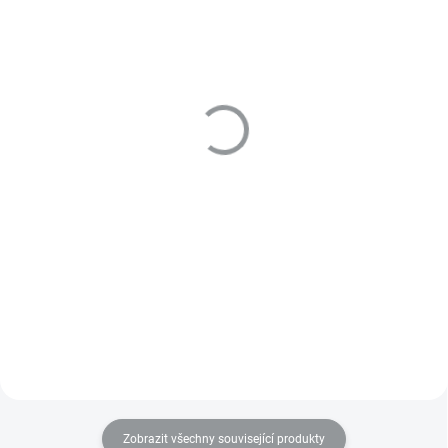
SKLADEM
SKLADEM
INSIGHT Volumizing
INSIGHT Volumizing
Volume Up Root Lotion
Volume Up Shampoo
100 ml
350 ml
337 Kč
399 Kč
Do košíku
Do košíku
objemový sprej ke kořínkům
šampon pro objem vlasů
vlasů
Zobrazit všechny související produkty