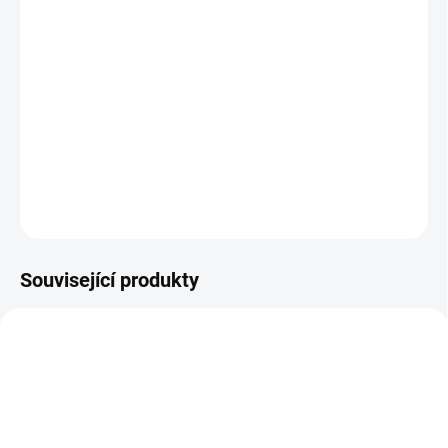
12.8.2026
−
+
Přidat do košíku
bezoplachový sprej a kondicionér pro objem vlasů
DETAILNÍ INFORMACE
ZEPTAT SE
HLÍDAT
Související produkty
NOVÝ OBAL
AKCE
NOVÝ OBAL