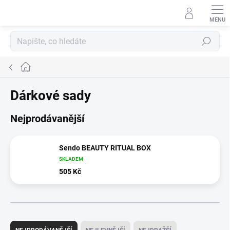
Přejít
na
obsah
Hledat
Domů
Dárkové sady
Nejprodávanější
Sendo BEAUTY RITUAL BOX
SKLADEM
505 Kč
Ř
a