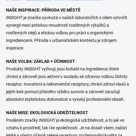
NAŠE INSPIRACE: PŘÍRODA VE MĚSTĚ
INSIGHT je značka vyvinutá v našich laboratořích s cílem vytvořit
synergii mezi antickou moudrostí rostlinných výtažků a
rostlinných olejů a etickou volbou pro práci s organickými
ingrediencemi. Příroda v urbanistickém kontextu je zdrojem
inspirace.
NAŠE VOLBA: ZÁKLAD + ÚČINNOST
Produkty INSIGHT vyživují, jsou bohaté na ingredience, které
chrání a zároveň jsou aktivní v souladu se zdravou volbou čistoty
receptur. Inovativní a nekonvenční receptury, chrání zdraví vlasů a
jejich lesk pomocí přísného výběru surovin a zároveň zaručují
absolutní stylistickou dokonalost a vysoký profesionální obsah.
NAŠE MISE: EKOLOGICKÁ UDRŽITELNOST
Posláním značky INSIGHT je ekologická udržitelnost, a to jak ve
vztahu k prostředí, tak i ke společnosti. Je na dosah všem, nabízí
lehké a přesto účinné zelené receptury: profesionální kvalita za