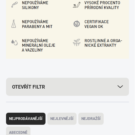
OTEVŘÍT FILTR
Ř
a
NEJPRODÁVANĚJŠÍ
NEJLEVNĚJŠÍ
NEJDRAŽŠÍ
z
e
ABECEDNĚ