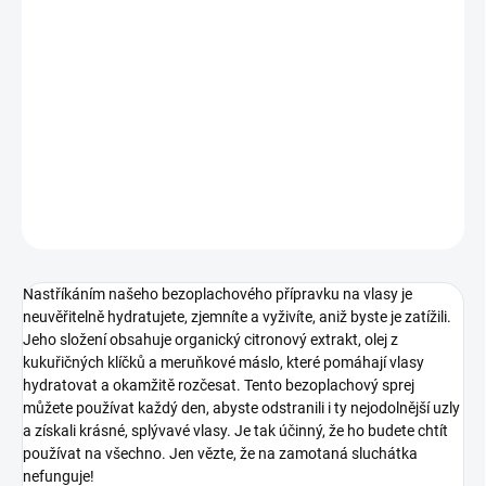
13.8.2026
−
+
Přidat do košíku
bezoplachový kondicionér pro rozčesávání vlasů
DETAILNÍ INFORMACE
ZEPTAT SE
HLÍDAT
Nastříkáním našeho bezoplachového přípravku na vlasy je
neuvěřitelně hydratujete, zjemníte a vyživíte, aniž byste je zatížili.
Jeho složení obsahuje organický citronový extrakt, olej z
kukuřičných klíčků a meruňkové máslo, které pomáhají vlasy
hydratovat a okamžitě rozčesat. Tento bezoplachový sprej
můžete používat každý den, abyste odstranili i ty nejodolnější uzly
a získali krásné, splývavé vlasy. Je tak účinný, že ho budete chtít
používat na všechno. Jen vězte, že na zamotaná sluchátka
nefunguje!