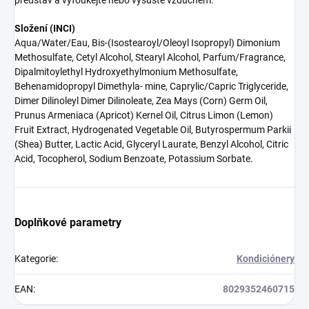
představ a vyfoukejte nebo vysušte vzduchem.
Složení (INCI)
Aqua/Water/Eau, Bis-(Isostearoyl/Oleoyl Isopropyl) Dimonium
Methosulfate, Cetyl Alcohol, Stearyl Alcohol, Parfum/Fragrance,
Dipalmitoylethyl Hydroxyethylmonium Methosulfate,
Behenamidopropyl Dimethyla- mine, Caprylic/Capric Triglyceride,
Dimer Dilinoleyl Dimer Dilinoleate, Zea Mays (Corn) Germ Oil,
Prunus Armeniaca (Apricot) Kernel Oil, Citrus Limon (Lemon)
Fruit Extract, Hydrogenated Vegetable Oil, Butyrospermum Parkii
(Shea) Butter, Lactic Acid, Glyceryl Laurate, Benzyl Alcohol, Citric
Acid, Tocopherol, Sodium Benzoate, Potassium Sorbate.
Doplňkové parametry
Kategorie
:
Kondiciónery
EAN
:
8029352460715