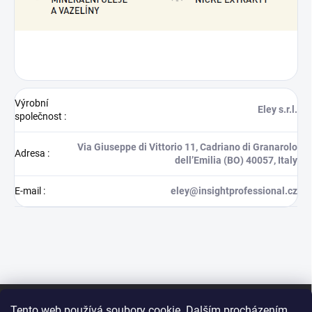
Výrobní
Eley s.r.l.
společnost
:
Via Giuseppe di Vittorio 11, Cadriano di Granarolo
Adresa
:
dell’Emilia (BO) 40057, Italy
E-mail
:
eley@insightprofessional.cz
Z
á
Tento web používá soubory cookie. Dalším procházením