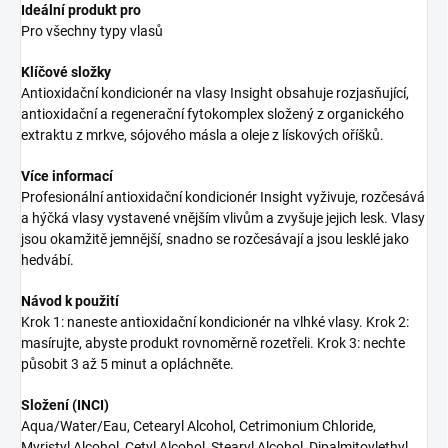
Ideální produkt pro
Pro všechny typy vlasů
Klíčové složky
Antioxidační kondicionér na vlasy Insight obsahuje rozjasňující,
antioxidační a regenerační fytokomplex složený z organického
extraktu z mrkve, sójového másla a oleje z lískových oříšků.
Více informací
Profesionální antioxidační kondicionér Insight vyživuje, rozčesává
a hýčká vlasy vystavené vnějším vlivům a zvyšuje jejich lesk. Vlasy
jsou okamžitě jemnější, snadno se rozčesávají a jsou lesklé jako
hedvábí.
Návod k použití
Krok 1: naneste antioxidační kondicionér na vlhké vlasy. Krok 2:
masírujte, abyste produkt rovnoměrně rozetřeli. Krok 3: nechte
působit 3 až 5 minut a opláchněte.
Složení (INCI)
Aqua/Water/Eau, Cetearyl Alcohol, Cetrimonium Chloride,
Myristyl Alcohol, Cetyl Alcohol, Stearyl Alcohol, Dipalmitoylethyl