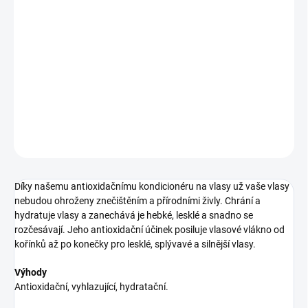
12.8.2026
−
+
Přidat do košíku
kondicionér pro oživení vlasů
DETAILNÍ INFORMACE
ZEPTAT SE
HLÍDAT
Díky našemu antioxidačnímu kondicionéru na vlasy už vaše vlasy
nebudou ohroženy znečištěním a přírodními živly. Chrání a
hydratuje vlasy a zanechává je hebké, lesklé a snadno se
rozčesávají. Jeho antioxidační účinek posiluje vlasové vlákno od
kořínků až po konečky pro lesklé, splývavé a silnější vlasy.
Výhody
Antioxidační, vyhlazující, hydratační.