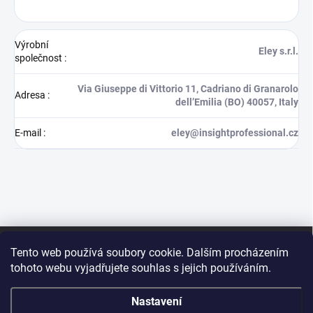
Výrobní
Eley s.r.l.
společnost
:
Via Giuseppe di Vittorio 11, Cadriano di Granarolo
Adresa
:
dell’Emilia (BO) 40057, Italy
E-mail
:
eley@insightprofessional.cz
Z
á
Tento web používá soubory cookie. Dalším procházením
p
tohoto webu vyjadřujete souhlas s jejich používáním.
a
t
Nastavení
í