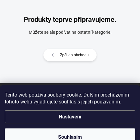
Produkty teprve připravujeme.
Můžete se ale podívat na ostatní kategorie.
Zpět do obchodu
Z
á
Tento web používá soubory cookie. Dalším procházením
p
tohoto webu vyjadřujete souhlas s jejich používáním.
a
t
Nastavení
í
Copyright 2026
INSIGHT PROFESSIONAL (CZ)
. Všechna práva vyhrazena.
Souhlasím