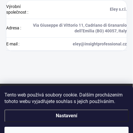
Výrobní
Eley s.r.l.
společnost
:
Via Giuseppe di Vittorio 11, Cadriano di Granarolo
Adresa
:
dell’Emilia (BO) 40057, Italy
E-mail
:
eley@insightprofessional.cz
Z
á
Tento web používá soubory cookie. Dalším procházením
p
tohoto webu vyjadřujete souhlas s jejich používáním.
a
t
Nastavení
í
Sleva 15 % na první
Copyright 2026
INSIGHT PROFESSIONAL (CZ)
. Všechna práva vyhrazena.