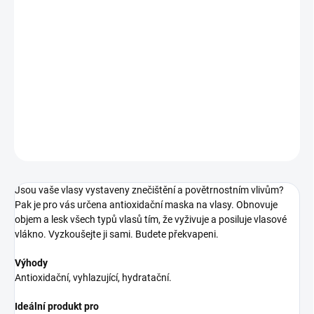
13.8.2026
−
+
Přidat do košíku
kondicionér pro oživení vlasů
DETAILNÍ INFORMACE
ZEPTAT SE
HLÍDAT
Jsou vaše vlasy vystaveny znečištění a povětrnostním vlivům?
Pak je pro vás určena antioxidační maska na vlasy. Obnovuje
objem a lesk všech typů vlasů tím, že vyživuje a posiluje vlasové
vlákno. Vyzkoušejte ji sami. Budete překvapeni.
Výhody
Antioxidační, vyhlazující, hydratační.
Ideální produkt pro