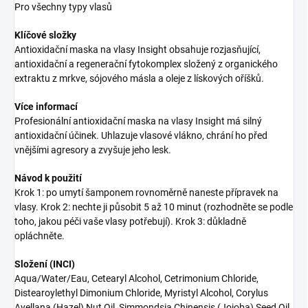
Pro všechny typy vlasů
Klíčové složky
Antioxidační maska na vlasy Insight obsahuje rozjasňující,
antioxidační a regenerační fytokomplex složený z organického
extraktu z mrkve, sójového másla a oleje z lískových oříšků.
Více informací
Profesionální antioxidační maska na vlasy Insight má silný
antioxidační účinek. Uhlazuje vlasové vlákno, chrání ho před
vnějšími agresory a zvyšuje jeho lesk.
Návod k použití
Krok 1: po umytí šamponem rovnoměrně naneste přípravek na
vlasy. Krok 2: nechte ji působit 5 až 10 minut (rozhodněte se podle
toho, jakou péči vaše vlasy potřebují). Krok 3: důkladně
opláchněte.
Složení (INCI)
Aqua/Water/Eau, Cetearyl Alcohol, Cetrimonium Chloride,
Distearoylethyl Dimonium Chloride, Myristyl Alcohol, Corylus
Avellana (Hazel) Nut Oil, Simmondsia Chinensis (Jojoba) Seed Oil,