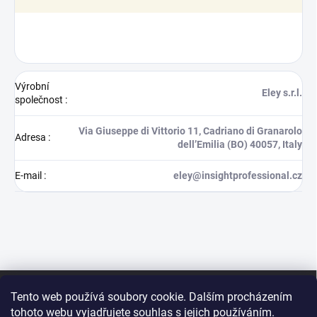
Výrobní
Eley s.r.l.
společnost
:
Via Giuseppe di Vittorio 11, Cadriano di Granarolo
Adresa
:
dell’Emilia (BO) 40057, Italy
E-mail
:
eley@insightprofessional.cz
Z
á
Tento web používá soubory cookie. Dalším procházením
p
tohoto webu vyjadřujete souhlas s jejich používáním.