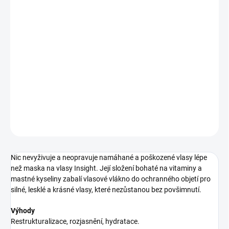
MŮŽEME
DORUČIT DO:
12.8.2026
−
+
Přidat do košíku
kondicionér pro poškozené vlasy
DETAILNÍ INFORMACE
ZEPTAT SE
HLÍDAT
Nic nevyživuje a neopravuje namáhané a poškozené vlasy lépe
než maska na vlasy Insight. Její složení bohaté na vitaminy a
mastné kyseliny zabalí vlasové vlákno do ochranného objetí pro
silné, lesklé a krásné vlasy, které nezůstanou bez povšimnutí.
Výhody
Restrukturalizace, rozjasnění, hydratace.