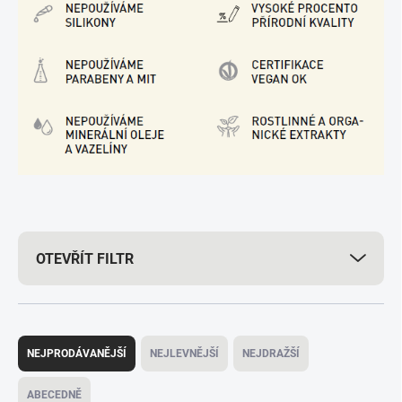
OTEVŘÍT FILTR
Ř
a
NEJPRODÁVANĚJŠÍ
NEJLEVNĚJŠÍ
NEJDRAŽŠÍ
z
e
ABECEDNĚ