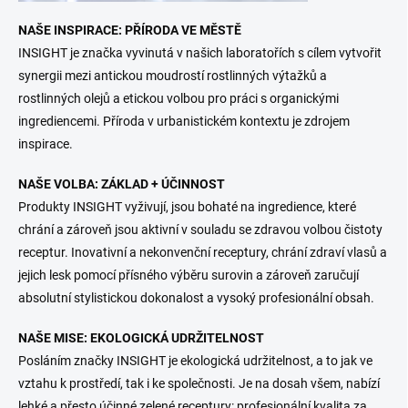
NAŠE INSPIRACE: PŘÍRODA VE MĚSTĚ
INSIGHT je značka vyvinutá v našich laboratořích s cílem vytvořit
synergii mezi antickou moudrostí rostlinných výtažků a
rostlinných olejů a etickou volbou pro práci s organickými
ingrediencemi. Příroda v urbanistickém kontextu je zdrojem
inspirace.
NAŠE VOLBA: ZÁKLAD + ÚČINNOST
Produkty INSIGHT vyživují, jsou bohaté na ingredience, které
chrání a zároveň jsou aktivní v souladu se zdravou volbou čistoty
receptur. Inovativní a nekonvenční receptury, chrání zdraví vlasů a
jejich lesk pomocí přísného výběru surovin a zároveň zaručují
absolutní stylistickou dokonalost a vysoký profesionální obsah.
NAŠE MISE: EKOLOGICKÁ UDRŽITELNOST
Posláním značky INSIGHT je ekologická udržitelnost, a to jak ve
vztahu k prostředí, tak i ke společnosti. Je na dosah všem, nabízí
lehké a přesto účinné zelené receptury: profesionální kvalita za