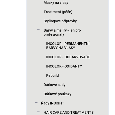
p
Masky na vlasy
a
n
Treatment (péče)
e
Stylingové přípravky
l
Barvy a melíry - jen pro
profesionály
INCOLOR - PERMANENTNÍ
BARVY NA VLASY
INCOLOR - ODBARVOVAČE
INCOLOR - OXIDANTY
Rebuild
Dárkové sady
Dárkové poukazy
Řady INSIGHT
HAIR CARE AND TREATMENTS