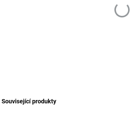
šam
DETA
Související produkty
NOVÝ OBAL
NOVÝ OBAL
IAF311.01
IAF210.01