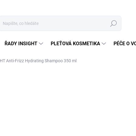
Hledat
ŘADY INSIGHT
PLEŤOVÁ KOSMETIKA
PÉČE O V
HT Anti-Frizz Hydrating Shampoo 350 ml
ZNAČKA:
INSIGHT
NOVÝ OBAL
4
Měr
SK
cena
MŮŽ
DO:
12.