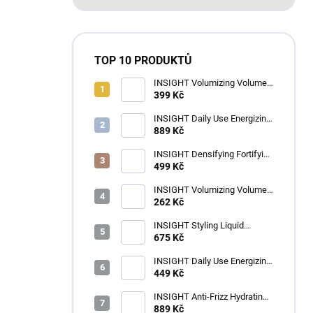
TOP 10 PRODUKTŮ
INSIGHT Volumizing Volume
Up Shampoo 350 ml
399 Kč
INSIGHT Daily Use Energizing
Shampoo 900 ml
889 Kč
INSIGHT Densifying Fortifying
Shampoo 350 ml
499 Kč
INSIGHT Volumizing Volume
Up Hydrating Spray 100 ml
262 Kč
INSIGHT Styling Liquid
Crystals 100 ml
675 Kč
INSIGHT Daily Use Energizing
Hair Conditioner 350 ml
449 Kč
INSIGHT Anti-Frizz Hydrating
Shampoo 900 ml
889 Kč