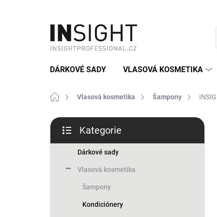
Přejít
na
obsah
DÁRKOVÉ SADY
VLASOVÁ KOSMETIKA
Domů
Vlasová kosmetika
Šampony
INSIG
P
Kategorie
o
Přeskočit
s
kategorie
t
Dárkové sady
r
Vlasová kosmetika
a
n
Šampony
n
Kondiciónery
í