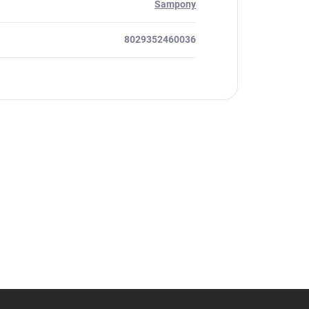
Šampony
8029352460036