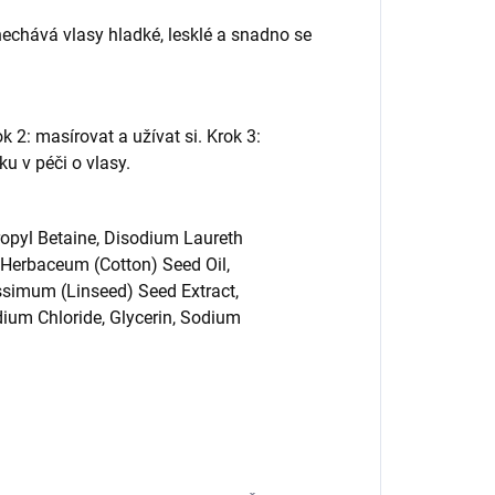
chává vlasy hladké, lesklé a snadno se
 2: masírovat a užívat si. Krok 3:
u v péči o vlasy.
pyl Betaine, Disodium Laureth
 Herbaceum (Cotton) Seed Oil,
simum (Linseed) Seed Extract,
dium Chloride, Glycerin, Sodium