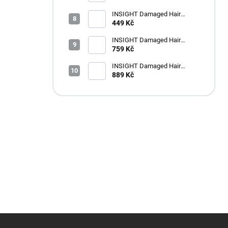
INSIGHT Damaged Hair
Restructurizing Hair
449 Kč
Conditioner 350 ml
INSIGHT Damaged Hair
Restructurizing Hair
759 Kč
Conditioner 900 ml
INSIGHT Damaged Hair
Restructurizing Shampoo 900
889 Kč
ml
Z