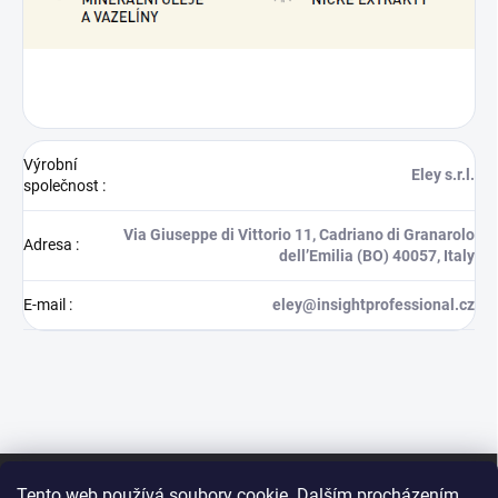
Výrobní
Eley s.r.l.
společnost
:
Via Giuseppe di Vittorio 11, Cadriano di Granarolo
Adresa
:
dell’Emilia (BO) 40057, Italy
E-mail
:
eley@insightprofessional.cz
Z
á
Tento web používá soubory cookie. Dalším procházením