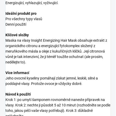
Energizující, vyhlazující, vyživující.
Ideální produkt pro
Pro všechny typy vlasů
Denní použití
Klíčové složky
Maska na vlasy Insight Energizing Hair Mask obsahuje extrakt z
organického citronu a energizující fytokomplex složený z
meruňkového másla a oleje z kukuřičných klíčků. Její citronová
vůně je tak intenzivní, že ji téměř toužíte ochutnat (ale prosím,
nedělejte to).
Více informací
Jeho ovocné kyseliny pomáhají získat jemné, lesklé, silné a
poddajné vlasy. Protože ovoce je vždycky dobré.
Návod k použití
Krok 1: po umytí šamponem rovnoměrně naneste přípravek na
vlasy. Krok 2: nechte ji působit 5 až 10 minut (rozhodněte se podle
toho, jakou péči vaše vlasy potřebují). Krok 3: důkladně