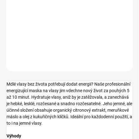
12.8.2026
−
+
Přidat do košíku
maska pro každodenní péči
DETAILNÍ INFORMACE
ZEPTAT SE
HLÍDAT
Mdlé vlasy bez života potřebují dodat energii? Naše profesionální
energizující maska na vlasy jim vdechne nový život za pouhých 5
až 10 minut. Hydratuje vlasy, aniž by je zatěžovala, a zanechává
je hebké, lesklé, rozčesané a snadno rozčesatelné. Jeho jemné, ale
účinné složení obsahuje organický citronový extrakt, meruňkové
máslo a olej z kukuřičných klíčků. Ideální pro každodenní použití, a
to i na jemné vlasy.
Výhody