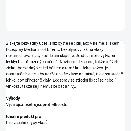
DETAILNÍ INFORMACE
ZEPTAT SE
HLÍDAT
Získejte bezvadný účes, aniž byste se cítili jako v helmě, s lakem
Ecospray Medium Hold. Tento bezplynový lak na vlasy
nezanechává vlasy ztuhlé ani slepené. Je ideální pro vytváření
lesklých a přirozených účesů. Navíc rychle schne, takže můžete
získat bezvadný vzhled během okamžiku. Jeho složení je
dostatečně silné, aby udrželo vaše vlasy na místě, ale dostatečně
lehké, aby přirozeně vlály. Ecospray se střední fixací se nebojí
vlhkosti, takže se jí nemusíte bát ani vy.
Výhody
Vyživující, ošetřující, proti vlhkosti.
Ideální produkt pro
Pro všechny typy vlasů