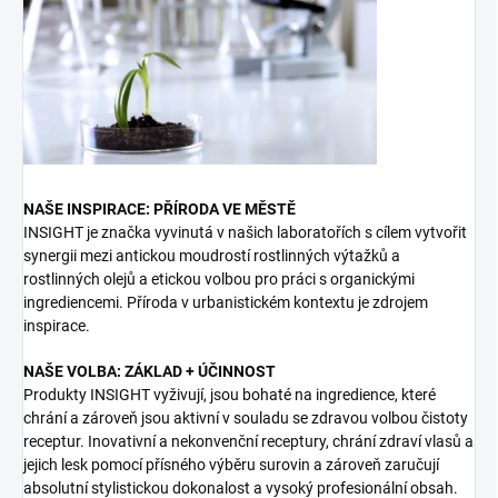
NAŠE INSPIRACE: PŘÍRODA VE MĚSTĚ
INSIGHT je značka vyvinutá v našich laboratořích s cílem vytvořit
synergii mezi antickou moudrostí rostlinných výtažků a
rostlinných olejů a etickou volbou pro práci s organickými
ingrediencemi. Příroda v urbanistickém kontextu je zdrojem
inspirace.
NAŠE VOLBA: ZÁKLAD + ÚČINNOST
Produkty INSIGHT vyživují, jsou bohaté na ingredience, které
chrání a zároveň jsou aktivní v souladu se zdravou volbou čistoty
receptur. Inovativní a nekonvenční receptury, chrání zdraví vlasů a
jejich lesk pomocí přísného výběru surovin a zároveň zaručují
absolutní stylistickou dokonalost a vysoký profesionální obsah.