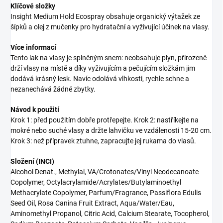
Klíčové složky
Insight Medium Hold Ecospray obsahuje organický výtažek ze
šípků a olej z mučenky pro hydratační a vyživující účinek na vlasy.
Více informací
Tento lak na vlasy je splněným snem: neobsahuje plyn, přirozeně
drží vlasy na místě a díky vyživujícím a pečujícím složkám jim
dodává krásný lesk. Navíc odolává vlhkosti, rychle schne a
nezanechává žádné zbytky.
Návod k použití
Krok 1: před použitím dobře protřepejte. Krok 2: nastříkejte na
mokré nebo suché vlasy a držte lahvičku ve vzdálenosti 15-20 cm.
Krok 3: než přípravek ztuhne, zapracujte jej rukama do vlasů.
Složení (INCI)
Alcohol Denat., Methylal, VA/Crotonates/Vinyl Neodecanoate
Copolymer, Octylacrylamide/Acrylates/Butylaminoethyl
Methacrylate Copolymer, Parfum/Fragrance, Passiflora Edulis
Seed Oil, Rosa Canina Fruit Extract, Aqua/Water/Eau,
Aminomethyl Propanol, Citric Acid, Calcium Stearate, Tocopherol,