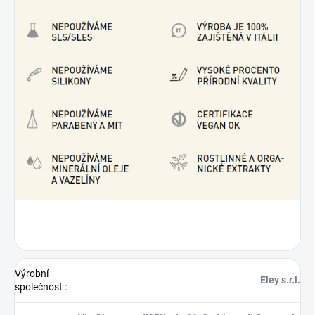
Výrobní
Eley s.r.l.
společnost
: