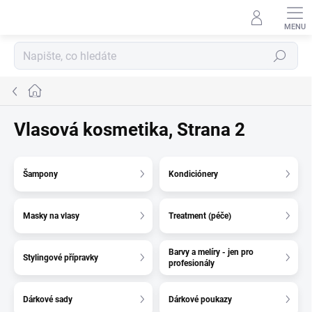
Přejít
na
obsah
Hledat
Domů
Vlasová kosmetika
, Strana 2
Šampony
Kondiciónery
Masky na vlasy
Treatment (péče)
Barvy a melíry - jen pro
Stylingové přípravky
profesionály
Dárkové sady
Dárkové poukazy