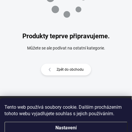
Produkty teprve připravujeme.
Můžete se ale podívat na ostatní kategorie.
Zpět do obchodu
Z
á
Tento web používá soubory cookie. Dalším procházením
p
tohoto webu vyjadřujete souhlas s jejich používáním.
a
t
Nastavení
í