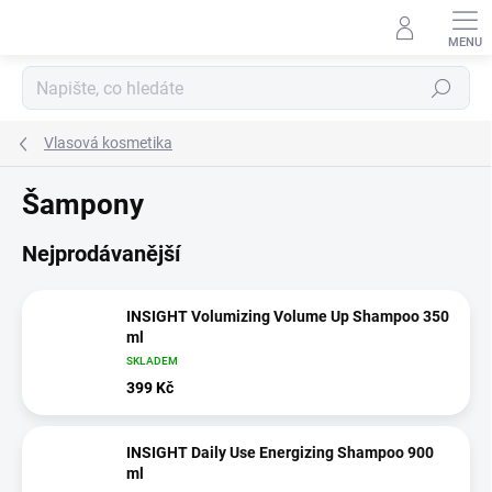
Přejít
na
obsah
Hledat
Vlasová kosmetika
Šampony
Nejprodávanější
INSIGHT Volumizing Volume Up Shampoo 350
ml
SKLADEM
399 Kč
INSIGHT Daily Use Energizing Shampoo 900
ml