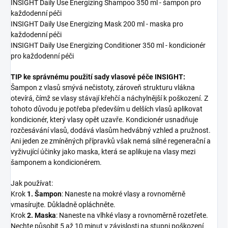
INSIGHT Daily Use Energizing Shampoo 350 ml - šampon pro
každodenní péči
INSIGHT Daily Use Energizing Mask 200 ml - maska pro
každodenní péči
INSIGHT Daily Use Energizing Conditioner 350 ml - kondicionér
pro každodenní péči
TIP ke správnému použití sady vlasové péče INSIGHT:
Šampon z vlasů smývá nečistoty, zároveň strukturu vlákna
otevírá, čímž se vlasy stávají křehčí a náchylnější k poškození. Z
tohoto důvodu je potřeba především u delších vlasů aplikovat
kondicionér, který vlasy opět uzavře. Kondicionér usnadňuje
rozčesávání vlasů, dodává vlasům hedvábný vzhled a pružnost.
Ani jeden ze zmíněných přípravků však nemá silné regenerační a
vyživující účinky jako maska, která se aplikuje na vlasy mezi
šamponem a kondicionérem.
Jak používat:
Krok
1. Šampon
: Naneste na mokré vlasy a rovnoměrně
vmasírujte. Důkladně opláchněte.
Krok
2. Maska
: Naneste na vlhké vlasy a rovnoměrně rozetřete.
Nechte působit 5 až 10 minut v závislosti na stupni poškození