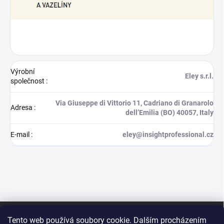
Výrobní
Eley s.r.l.
společnost
:
Via Giuseppe di Vittorio 11, Cadriano di Granarolo
Adresa
:
dell’Emilia (BO) 40057, Italy
E-mail
:
eley@insightprofessional.cz
Z
á
Tento web používá soubory cookie. Dalším procházením