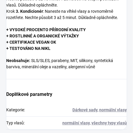
vlasů. Důkladně opláchněte.
Krok
3. Kondicionér
: Naneste na vlhké vlasy a rovnoměrně
rozetřete. Nechte působit 3 až 5 minut. Důkladně opláchněte.
+ VYSOKÉ PROCENTO PŘÍRODNÍ KVALITY
+ ROSTLINNÉ A ORGANICKÉ VÝTAŽKY
+ CERTIFIKACE VEGAN OK
+ TESTOVÁNO NA NIKL
Neobsahuje:
SLS/SLES, parabeny, MIT, silikony, syntetická
barviva, minerální oleje a vazelíny, alergenní vůně
Doplňkové parametry
Kategorie
:
Dárkové sady
,
normální vlasy
Typ vlasů
:
normální vlasy
,
všechny typy vlasů