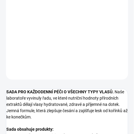
1 407 Kč
/ ks
Měrná
VYPRODÁNO
cena:
DAILY USE ENERGIZING sada pro každodenní péči o všechny typy
vlasů.
DETAILNÍ INFORMACE
ZEPTAT SE
HLÍDAT
SADA PRO KAŽDODENNÍ PÉČI O VŠECHNY TYPY VLASŮ.
Naše
laboratoře vyvinuly řadu, ve které nutriční hodnoty přírodních
extraktů dělají vlasy hydratované, zdravé a příjemné na dotek.
Jemná formule, která zlepšuje česání a zajišťuje lesk od kořínků až
ke konečkům.
Sada obsahuje produkty: