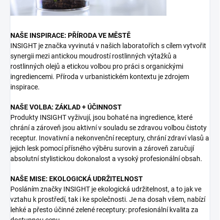
NAŠE INSPIRACE: PŘÍRODA VE MĚSTĚ
INSIGHT je značka vyvinutá v našich laboratořích s cílem vytvořit
synergii mezi antickou moudrostí rostlinných výtažků a
rostlinných olejů a etickou volbou pro práci s organickými
ingrediencemi. Příroda v urbanistickém kontextu je zdrojem
inspirace.
NAŠE VOLBA: ZÁKLAD + ÚČINNOST
Produkty INSIGHT vyživují, jsou bohaté na ingredience, které
chrání a zároveň jsou aktivní v souladu se zdravou volbou čistoty
receptur. Inovativní a nekonvenční receptury, chrání zdraví vlasů a
jejich lesk pomocí přísného výběru surovin a zároveň zaručují
absolutní stylistickou dokonalost a vysoký profesionální obsah.
NAŠE MISE: EKOLOGICKÁ UDRŽITELNOST
Posláním značky INSIGHT je ekologická udržitelnost, a to jak ve
vztahu k prostředí, tak i ke společnosti. Je na dosah všem, nabízí
lehké a přesto účinné zelené receptury: profesionální kvalita za