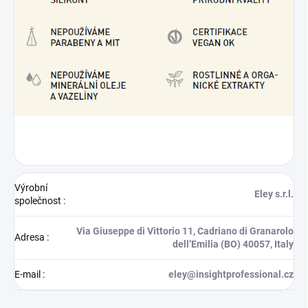
Výrobní
Eley s.r.l.
společnost
:
Via Giuseppe di Vittorio 11, Cadriano di Granarolo
Adresa
:
dell’Emilia (BO) 40057, Italy
E-mail
:
eley@insightprofessional.cz