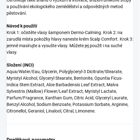
Certifikuje také snahu o výzkum a inovace, snížení uhlíkové stopy
a používání ekologického zemědělství a odpovědných metod
pěstování.
Návod k použití
Krok 1: očistěte vlasy šamponem Dermo-Calming. Krok 2: na
zarudlá místa pokožky hlavy naneste krém Scalp Comfort. Krok 3:
jemně masírujte a vysušte vlasy. Můžete jej použít i na suché
vlasy.
Složení (INCI)
Aqua/Water/Eau, Glycerin, Polyglyceryl-3 Dicitrate/Stearate,
Myristyl Alcohol, Glyceryl Stearate, Bentonite, Opuntia Ficus-
Indica Stem Extract, Aloe Barbadensis Leaf Extract, Malva
Sylvestris (Mallow) Flower/Leaf Extract, Myristyl Lactate,
Parfum/Fragrance, Xanthan Gum, Citric Acid, Glyceryl Laurate,
Benzyl Alcohol, Sodium Benzoate, Potassium Sorbate, Arginine,
Citronellol, Geraniol, Linalool, Citral, Limonene.
Doplňkové parametry