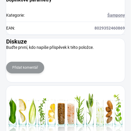
Kategorie
:
Šampony
EAN
:
8029352460869
Diskuze
Buďte první, kdo napíše příspěvek k této položce.
Přidat komentář