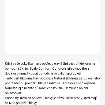
12.8.2026
−
+
Přidat do košíku
krém pro zklidnění vlasové pokožky
DETAILNÍ INFORMACE
ZEPTAT SE
HLÍDAT
Když vaše pokožka hlavy potřebuje zvláštní péči, přijde vám na
pomoc náš krém Scalp Comfort. Obnovuje její rovnováhu a
dodává okamžitý pocit pohody, jako uklidňující objetí.
Tento certifikovaný krém Cosmos Natural zklidňuje zarudlou nebo
podrážděnou pokožku hlavy a udržuje ji zdravou a spokojenou.
Naneste jej a nechte působit jeho kouzla. Nemusíte ho ani
oplachovat.
Pohodlný krém na pokožku hlavy je oázou klidu pro ty, kteří mají
citlivou pokožku hlavy.