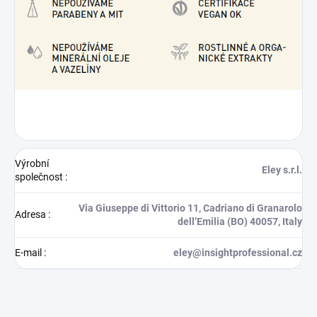
Výrobní
Eley s.r.l.
společnost
:
Via Giuseppe di Vittorio 11, Cadriano di Granarolo
Adresa
:
dell’Emilia (BO) 40057, Italy
E-mail
:
eley@insightprofessional.cz