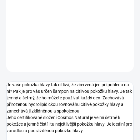
12.8.2026
−
+
Přidat do košíku
šampon na vlasy s citlivou pokožkou
DETAILNÍ INFORMACE
ZEPTAT SE
HLÍDAT
Je vaše pokožka hlavy tak citlivá, že zčervená jen při pohledu na
ni? Pak je pro vás určen šampon na citlivou pokožku hlavy. Je tak
jemný a šetrný, že ho můžete používat každý den. Zachovává
přirozenou hydrolipidickou rovnováhu citlivé pokožky hlavy a
zanechává ji zklidněnou a spokojenou.
Jeho certifikované složení Cosmos Natural je velmi šetrné k
pokožce a jemně čistí i tu nejcitlivější pokožku hlavy. Je ideální pro
zarudlou a podrážděnou pokožku hlavy.