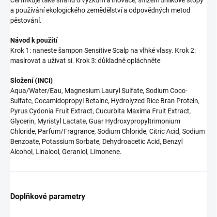
Certifikuje také snahu o výzkum a inovace, snížení uhlíkové stopy
a používání ekologického zemědělství a odpovědných metod
pěstování.
Návod k použití
Krok 1: naneste šampon Sensitive Scalp na vlhké vlasy. Krok 2:
masírovat a užívat si. Krok 3: důkladně opláchněte
Složení (INCI)
Aqua/Water/Eau, Magnesium Lauryl Sulfate, Sodium Coco-
Sulfate, Cocamidopropyl Betaine, Hydrolyzed Rice Bran Protein,
Pyrus Cydonia Fruit Extract, Cucurbita Maxima Fruit Extract,
Glycerin, Myristyl Lactate, Guar Hydroxypropyltrimonium
Chloride, Parfum/Fragrance, Sodium Chloride, Citric Acid, Sodium
Benzoate, Potassium Sorbate, Dehydroacetic Acid, Benzyl
Alcohol, Linalool, Geraniol, Limonene.
Doplňkové parametry