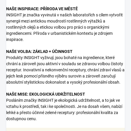
NAŠE INSPIRACE: PŘÍRODA VE MĚSTĚ
INSIGHT je značka vyvinutá v našich laboratořích s cílem vytvořit
synergii mezi antickou moudrostí rostlinných výtažků a
rostlinných olejů a etickou volbou pro práci s organickými
ingrediencemi. Příroda v urbanistickém kontextu je zdrojem
inspirace.
NAŠE VOLBA: ZÁKLAD + ÚČINNOST
Produkty INSIGHT vyživují, jsou bohaté na ingredience, které
chrání a zároveň jsou aktivní v souladu se zdravou volbou čistoty
receptur. Inovativní a nekonvenční receptury, chrání zdraví vlasů a
jejich lesk pomocí přísného výběru surovin a zároveň zaručují
absolutní stylistickou dokonalost a vysoký profesionální obsah.
NAŠE MISE: EKOLOGICKÁ UDRŽITELNOST
Posláním značky INSIGHT je ekologická udržitelnost, a to jak ve
vztahu k prostředí, tak i ke společnosti. Je na dosah všem, nabízí
lehké a přesto účinné zelené receptury: profesionální kvalita za
dostupnou cenu.