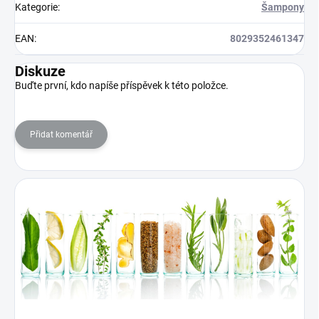
Kategorie
:
Šampony
EAN
:
8029352461347
Diskuze
Buďte první, kdo napíše příspěvek k této položce.
Přidat komentář