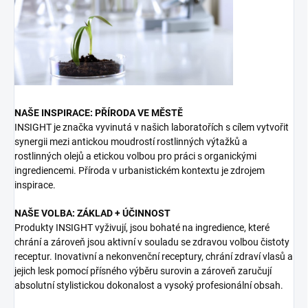
NAŠE INSPIRACE: PŘÍRODA VE MĚSTĚ
INSIGHT je značka vyvinutá v našich laboratořích s cílem vytvořit
synergii mezi antickou moudrostí rostlinných výtažků a
rostlinných olejů a etickou volbou pro práci s organickými
ingrediencemi. Příroda v urbanistickém kontextu je zdrojem
inspirace.
NAŠE VOLBA: ZÁKLAD + ÚČINNOST
Produkty INSIGHT vyživují, jsou bohaté na ingredience, které
chrání a zároveň jsou aktivní v souladu se zdravou volbou čistoty
receptur. Inovativní a nekonvenční receptury, chrání zdraví vlasů a
jejich lesk pomocí přísného výběru surovin a zároveň zaručují
absolutní stylistickou dokonalost a vysoký profesionální obsah.