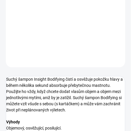
12.8.2026
−
+
Přidat do košíku
suchý šampon v prášku
DETAILNÍ INFORMACE
ZEPTAT SE
HLÍDAT
Suchý šampon Insight Bodifying čistí a osvěžuje pokožku hlavy a
během několika sekund absorbuje přebytečnou mastnotu.
Použijte ho vždy, když chcete dodat vlasům objem a objem mezi
jednotlivými mytími, aniž by je zatížil. Suchý šampon Bodifying si
můžete vzít všude s sebou (s kartáčkem) a může vám zachránit
život při neplánovaných výletech.
Výhody
Objemový, osvěžující, posilující.