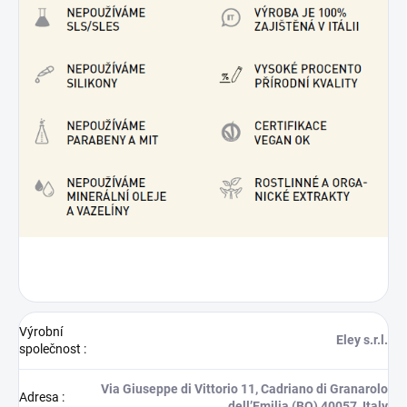
Výrobní
Eley s.r.l.
společnost
:
Via Giuseppe di Vittorio 11, Cadriano di Granarolo
Adresa
:
dell’Emilia (BO) 40057, Italy