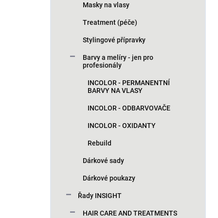
p
Masky na vlasy
a
n
Treatment (péče)
e
Stylingové přípravky
l
Barvy a melíry - jen pro
profesionály
INCOLOR - PERMANENTNÍ
BARVY NA VLASY
INCOLOR - ODBARVOVAČE
INCOLOR - OXIDANTY
Rebuild
Dárkové sady
Dárkové poukazy
Řady INSIGHT
HAIR CARE AND TREATMENTS