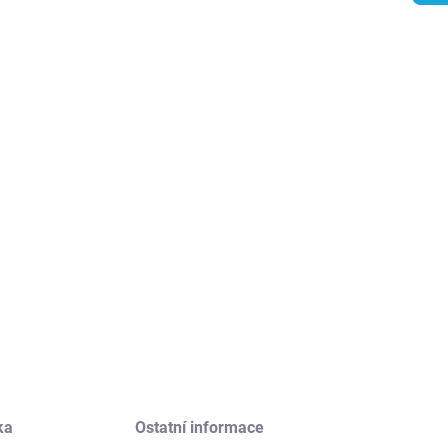
ILNÍ INFORMACE
ZEPTAT SE
HLÍDAT
ka
Ostatní informace