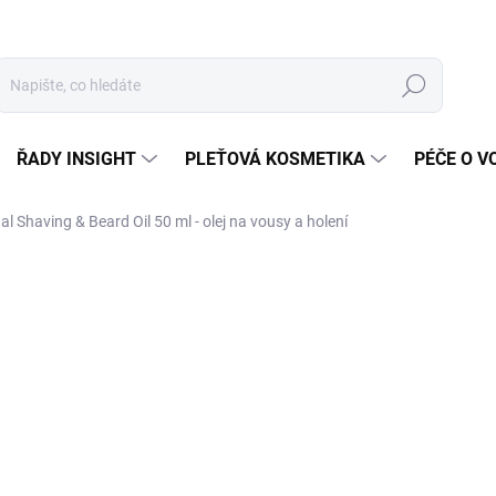
Hledat
ŘADY INSIGHT
PLEŤOVÁ KOSMETIKA
PÉČE O V
 Shaving & Beard Oil 50 ml - olej na vousy a holení
ZNAČKA:
INSIGHT
4
Měr
SK
cena
MŮŽ
DO:
12.
Mult