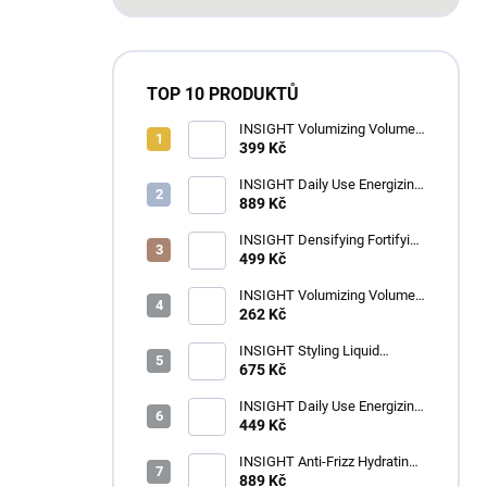
TOP 10 PRODUKTŮ
INSIGHT Volumizing Volume
Up Shampoo 350 ml
399 Kč
INSIGHT Daily Use Energizing
Shampoo 900 ml
889 Kč
INSIGHT Densifying Fortifying
Shampoo 350 ml
499 Kč
INSIGHT Volumizing Volume
Up Hydrating Spray 100 ml
262 Kč
INSIGHT Styling Liquid
Crystals 100 ml
675 Kč
INSIGHT Daily Use Energizing
Hair Conditioner 350 ml
449 Kč
INSIGHT Anti-Frizz Hydrating
Shampoo 900 ml
889 Kč