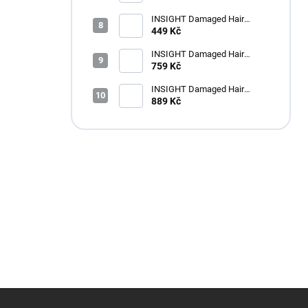
INSIGHT Damaged Hair
Restructurizing Hair
449 Kč
Conditioner 350 ml
INSIGHT Damaged Hair
Restructurizing Hair
759 Kč
Conditioner 900 ml
INSIGHT Damaged Hair
Restructurizing Shampoo 900
889 Kč
ml
Z