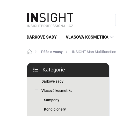
Přejít
na
obsah
DÁRKOVÉ SADY
VLASOVÁ KOSMETIKA
Domů
Péče o vousy
INSIGHT Man Multifunctional
P
Kategorie
o
Přeskočit
s
kategorie
t
Dárkové sady
r
Vlasová kosmetika
a
n
Šampony
n
Kondiciónery
í