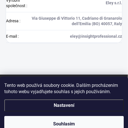
Výrobní
Eley s.r.l.
společnost
:
Via Giuseppe di Vittorio 11, Cadriano di Granarolo
Adresa
:
dell’Emilia (BO) 40057, Italy
E-mail
:
eley@insightprofessional.cz
Z
á
Tento web používá soubory cookie. Dalším procházením
p
tohoto webu vyjadřujete souhlas s jejich používáním.
a
t
Nastavení
í
Sleva 15 % na první
Copyright 2026
INSIGHT PROFESSIONAL (CZ)
. Všechna práva vyhrazena.
Souhlasím
ANO
NE
nákup?